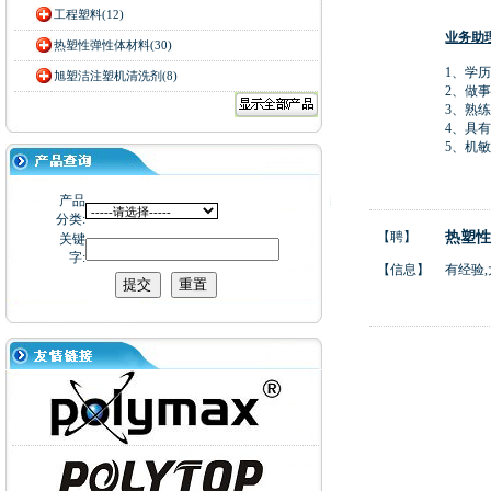
工程塑料(12)
业务助
热塑性弹性体材料(30)
1、学
旭塑洁注塑机清洗剂(8)
2、做
3、熟练
4、具
5、机
产品
分类:
【聘】
热塑
关键
字:
【信息】
有经验,