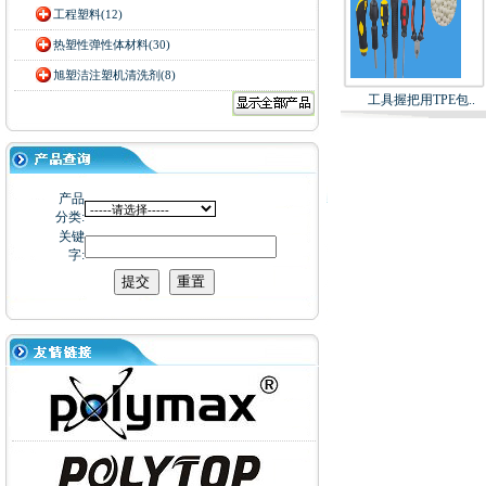
工程塑料(12)
热塑性弹性体材料(30)
旭塑洁注塑机清洗剂(8)
工具握把用TPE包..
产品
分类:
关键
字: