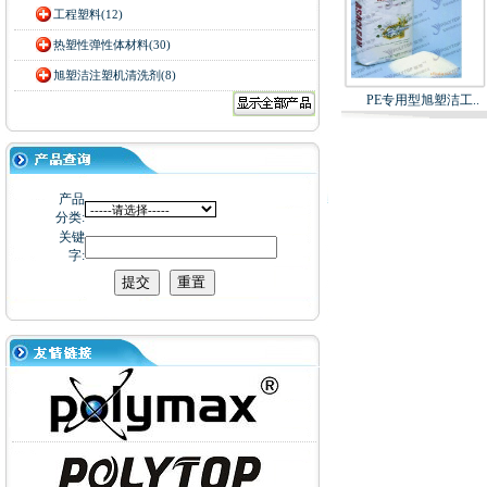
工程塑料(12)
热塑性弹性体材料(30)
旭塑洁注塑机清洗剂(8)
PE专用型旭塑洁工..
产品
分类:
关键
字: